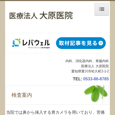
ホーム
当院について
診療案内
内科、消化器内科、胃腸内科
医療設備
医療法人 大原医院
愛知県豊川市松久町2-1-2
検査案内
TEL:
0533-86-8785
予防注射案内
検査案内
院内処方
当院では鼻から挿入する胃カメラを用いており、苦痛
歯科・口腔外科のご案内